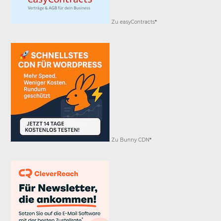
Zu easyContracts
*
Zu Bunny CDN
*